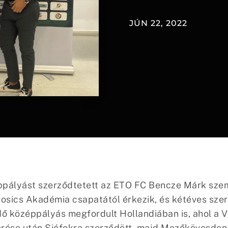
JÚN 22, 2022
ppályást szerződtetett az ETO FC Bencze Márk sze
sics Akadémia csapatától érkezik, és kétéves szer
ő középpályás megfordult Hollandiában is, ahol a 
térése után Siófokra szerződött, majd Mezőkövesden