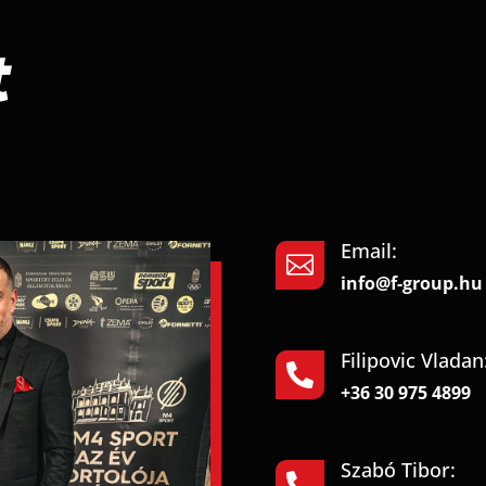
t
Email:

info@f-group.hu
Filipovic Vladan

+36 30 975 4899
Szabó Tibor:
