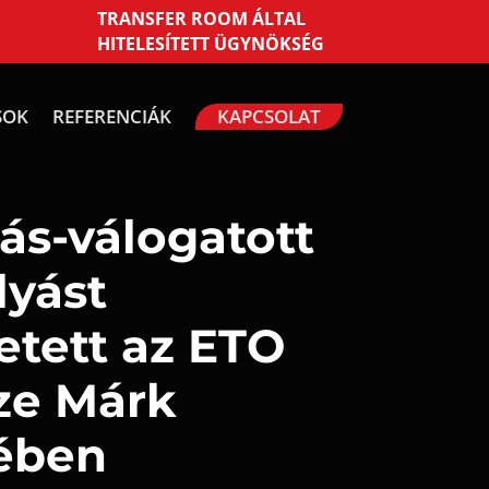
TRANSFER ROOM ÁLTAL
HITELESÍTETT ÜGYNÖKSÉG
SOK
REFERENCIÁK
KAPCSOLAT
ás-válogatott
lyást
etett az ETO
ze Márk
ében