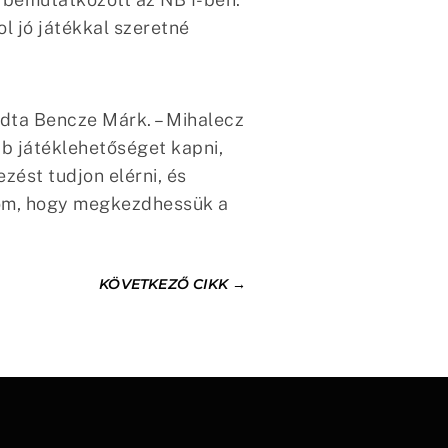
l jó játékkal szeretné
ndta Bencze Márk. – Mihalecz
b játéklehetőséget kapni,
zést tudjon elérni, és
rom, hogy megkezdhessük a
KÖVETKEZŐ CIKK
→