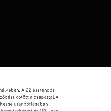
mélyében. A 22 esztendős
ződést kötött a csapattal.A
Vitesse utánpótlásában
 bemutatkozott az NB I-ben.