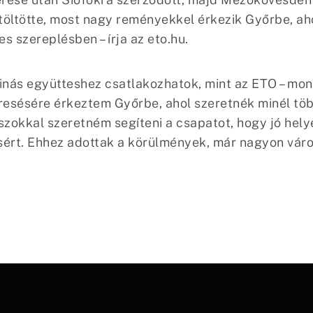
töltötte, most nagy reményekkel érkezik Győrbe, aho
es szereplésben – írja az eto.hu.
tinás együtteshez csatlakozhatok, mint az ETO – mo
esésére érkeztem Győrbe, ahol szeretnék minél töb
szokkal szeretném segíteni a csapatot, hogy jó helye
ásért. Ehhez adottak a körülmények, már nagyon vá