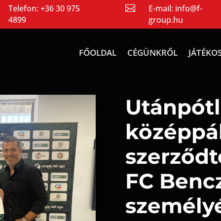
Telefon:
+36 30 975

E-mail:
info@f-
4899
group.hu
FŐOLDAL
CÉGÜNKRŐL
JÁTÉKO
Utánpótl
középpá
szerződt
FC Benc
személy