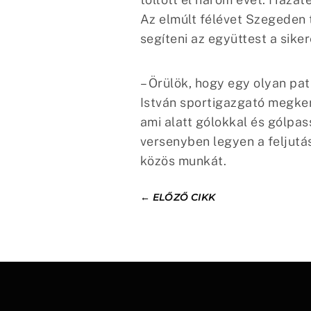
Az elmúlt félévet Szegeden 
segíteni az együttest a siker
– Örülök, hogy egy olyan pa
István sportigazgató megker
ami alatt gólokkal és gólpas
versenyben legyen a feljut
közös munkát.
←
ELŐZŐ CIKK