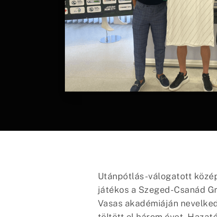
Utánpótlás-válogatott közé
játékos a Szeged-Csanád Gro
Vasas akadémiáján nevelked
töltött el három évet. Haza