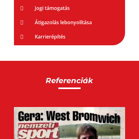
Jogi támogatás

Átigazolás lebonyolítása

Karrierépítés

Referenciák