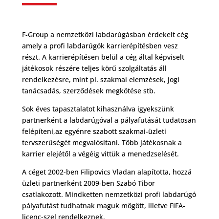
F-Group a nemzetközi labdarúgásban érdekelt cég
amely a profi labdarúgók karrierépítésben vesz
részt. A karrierépítésen belül a cég által képviselt
játékosok részére teljes körű szolgáltatás áll
rendelkezésre, mint pl. szakmai elemzések, jogi
tanácsadás, szerződések megkötése stb.
Sok éves tapasztalatot kihasználva igyekszünk
partnerként a labdarúgóval a pályafutását tudatosan
felépíteni,az egyénre szabott szakmai-üzleti
tervszerűségét megvalósítani. Több játékosnak a
karrier elejétől a végéig vittük a menedzselését.
A céget 2002-ben Filipovics Vladan alapította, hozzá
üzleti partnerként 2009-ben Szabó Tibor
csatlakozott. Mindketten nemzetközi profi labdarúgó
pályafutást tudhatnak maguk mögött, illetve FIFA-
licenc-szel rendelkeznek.