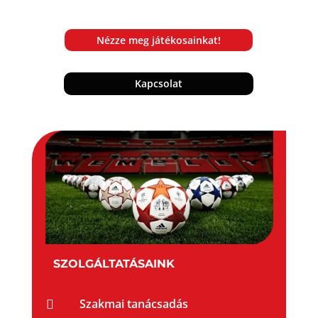
Nézze meg játékosainkat!
Kapcsolat
SZOLGÁLTATÁSAINK
Szakmai tanácsadás
