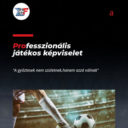
Pro
fesszionális
játékos képviselet
“A győztesek nem születnek,hanem azzá válnak”