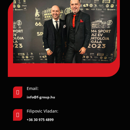
Email:

info@f-group.hu
Filipovic Vladan:

+36 30 975 4899