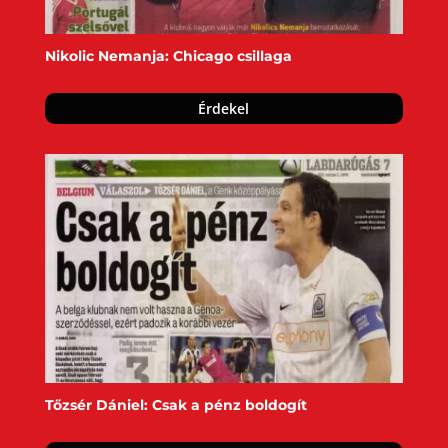
Nikolic Nemanja: Chicago csillaga
Érdekel
Tőzsér Dániel: Csak a pénz boldogít