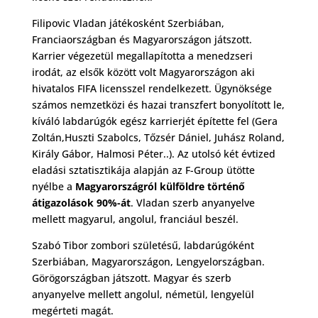
Filipovic Vladan játékosként Szerbiában,
Franciaországban és Magyarországon játszott.
Karrier végezetül megallapította a menedzseri
irodát, az elsők között volt Magyarországon aki
hivatalos FIFA licensszel rendelkezett. Ügynöksége
számos nemzetközi és hazai transzfert bonyolított le,
kíváló labdarúgók egész karrierjét építette fel (Gera
Zoltán,Huszti Szabolcs, Tőzsér Dániel, Juhász Roland,
Király Gábor, Halmosi Péter..). Az utolsó két évtized
eladási sztatisztikája alapján az F-Group ütötte
nyélbe a
Magyarországról külföldre történő
átigazolások 90%-át
. Vladan szerb anyanyelve
mellett magyarul, angolul, franciául beszél.
Szabó Tibor zombori születésű, labdarúgóként
Szerbiában, Magyarországon, Lengyelországban.
Görögországban játszott. Magyar és szerb
anyanyelve mellett angolul, németül, lengyelül
megérteti magát.