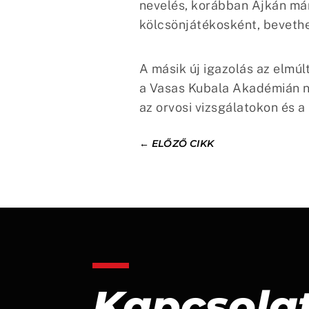
nevelés, korábban Ajkán már 
kölcsönjátékosként, beveth
A másik új igazolás az elmú
a Vasas Kubala Akadémián ne
az orvosi vizsgálatokon és a
←
ELŐZŐ CIKK
Kapcsola