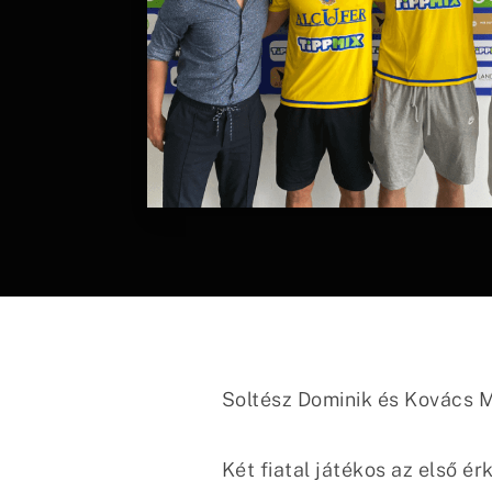
Soltész Dominik és Kovács M
Két fiatal játékos az első é