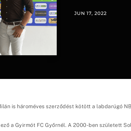
JUN 17, 2022
ilán is hároméves szerződést kötött a labdarúgó NB
rkező a Gyirmót FC Győrnél. A 2000-ben született So