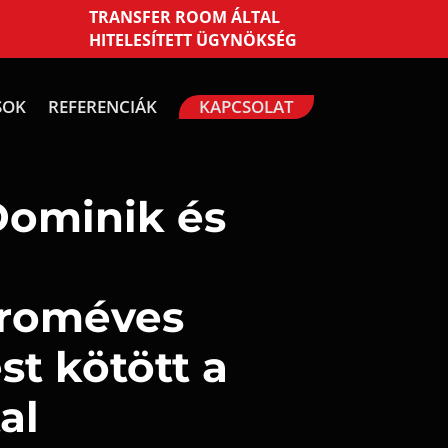
TRANSFER ROOM ÁLTAL
HITELESÍTETT ÜGYNÖKSÉG
SOK
REFERENCIÁK
KAPCSOLAT
Dominik és
ároméves
st kötött a
al