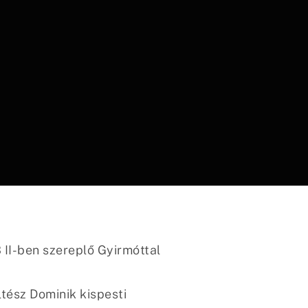
 II-ben szereplő Gyirmóttal
ltész Dominik kispesti