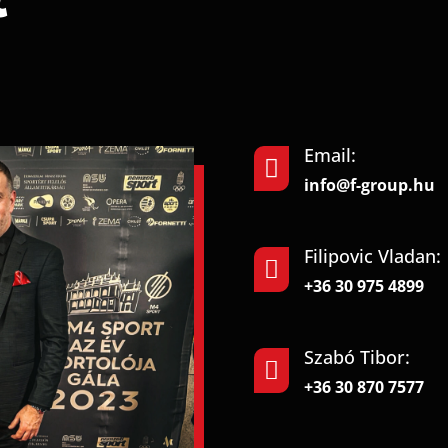
Email:

info@f-group.hu
Filipovic Vladan:

+36 30 975 4899
Szabó Tibor:

+36 30 870 7577