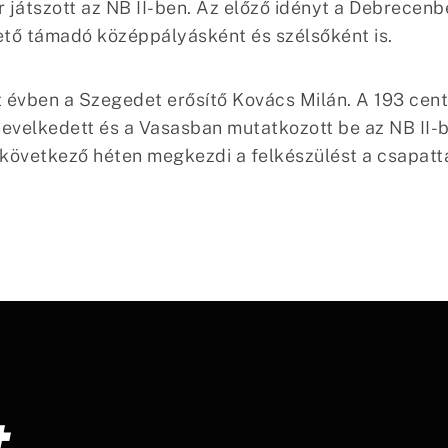
játszott az NB II-ben. Az előző idényt a Debrecenbe
ető támadó középpályásként és szélsőként is.
lt évben a Szegedet erősítő Kovács Milán. A 193 ce
velkedett és a Vasasban mutatkozott be az NB II-b
 következő héten megkezdi a felkészülést a csapatta
t