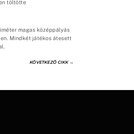
n töltötte
ntiméter magas középpályás
en. Mindkét játékos átesett
l.
KÖVETKEZŐ CIKK
→