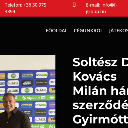

Telefon:
+36 30 975
E-mail:
info@f-
4899
group.hu
FŐOLDAL
CÉGÜNKRŐL
JÁTÉKO
Soltész 
Kovács
Milán h
szerződé
Gyirmótt