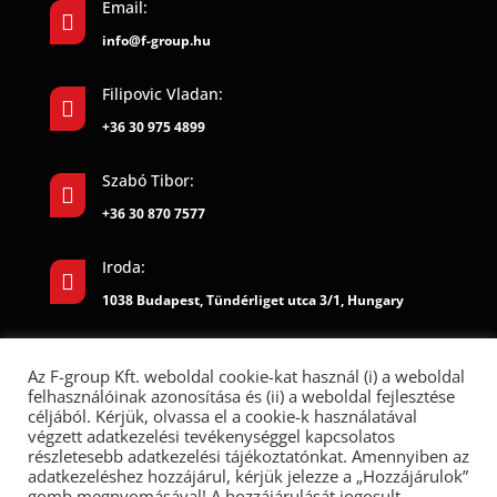
Email:

info@f-group.hu
Filipovic Vladan:

+36 30 975 4899
Szabó Tibor:

+36 30 870 7577
Iroda:

1038 Budapest, Tündérliget utca 3/1, Hungary
Az F-group Kft. weboldal cookie-kat használ (i) a weboldal
felhasználóinak azonosítása és (ii) a weboldal fejlesztése
céljából. Kérjük, olvassa el a cookie-k használatával
végzett adatkezelési tevékenységgel kapcsolatos
részletesebb adatkezelési tájékoztatónkat. Amennyiben az
adatkezeléshez hozzájárul, kérjük jelezze a „Hozzájárulok”
gomb megnyomásával! A hozzájárulását jogosult