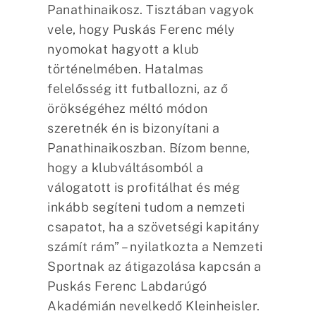
Panathinaikosz. Tisztában vagyok
vele, hogy Puskás Ferenc mély
nyomokat hagyott a klub
történelmében. Hatalmas
felelősség itt futballozni, az ő
örökségéhez méltó módon
szeretnék én is bizonyítani a
Panathinaikoszban. Bízom benne,
hogy a klubváltásomból a
válogatott is profitálhat és még
inkább segíteni tudom a nemzeti
csapatot, ha a szövetségi kapitány
számít rám” – nyilatkozta a Nemzeti
Sportnak az átigazolása kapcsán a
Puskás Ferenc Labdarúgó
Akadémián nevelkedő Kleinheisler.