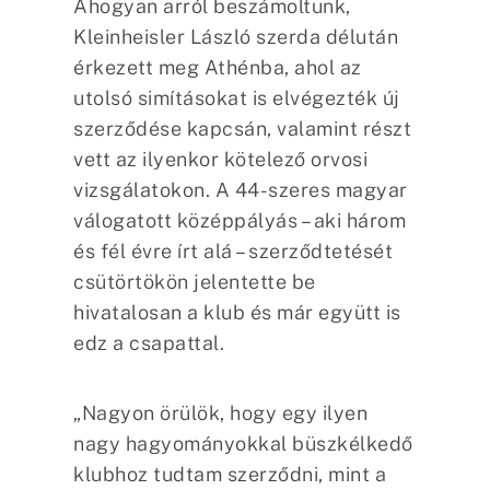
Ahogyan arról beszámoltunk,
Kleinheisler László szerda délután
érkezett meg Athénba, ahol az
utolsó simításokat is elvégezték új
szerződése kapcsán, valamint részt
vett az ilyenkor kötelező orvosi
vizsgálatokon. A 44-szeres magyar
válogatott középpályás – aki három
és fél évre írt alá – szerződtetését
csütörtökön jelentette be
hivatalosan a klub és már együtt is
edz a csapattal.
„Nagyon örülök, hogy egy ilyen
nagy hagyományokkal büszkélkedő
klubhoz tudtam szerződni, mint a