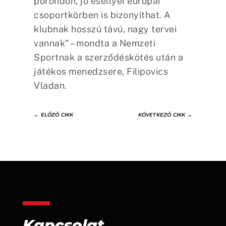
porondon, jó eséllyel európai
csoportkörben is bizonyíthat. A
klubnak hosszú távú, nagy tervei
vannak” – mondta a Nemzeti
Sportnak a szerződéskötés után a
játékos menedzsere, Filipovics
Vladan.
←
ELŐZŐ CIKK
KÖVETKEZŐ CIKK
→
Kapcsolat