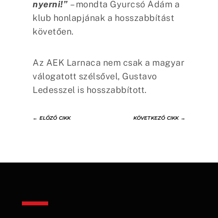
nyerni!”
– mondta Gyurcsó Ádám a
klub honlapjának a hosszabbítást
követően.
Az AEK Larnaca nem csak a magyar
válogatott szélsővel, Gustavo
Ledesszel is hosszabbított.
←
ELŐZŐ CIKK
KÖVETKEZŐ CIKK
→