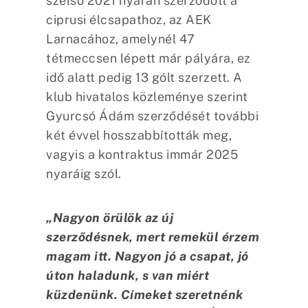
szélső 2021 nyarán szerződött a
ciprusi élcsapathoz, az AEK
Larnacához, amelynél 47
tétmeccsen lépett már pályára, ez
idő alatt pedig 13 gólt szerzett. A
klub hivatalos közleménye szerint
Gyurcsó Ádám szerződését további
két évvel hosszabbították meg,
vagyis a kontraktus immár 2025
nyaráig szól.
„Nagyon örülök az új
szerződésnek, mert remekül érzem
magam itt. Nagyon jó a csapat, jó
úton haladunk, s van miért
küzdenünk. Címeket szeretnénk