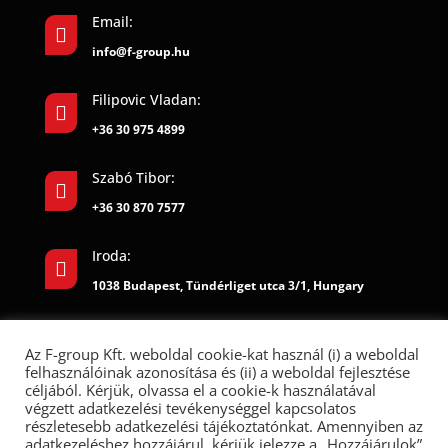
Email:

info@f-group.hu
Filipovic Vladan:

+36 30 975 4899
Szabó Tibor:

+36 30 870 7577
Iroda:

1038 Budapest, Tündérliget utca 3/1, Hungary
Az F-group Kft. weboldal cookie-kat használ (i) a weboldal
felhasználóinak azonosítása és (ii) a weboldal fejlesztése
céljából. Kérjük, olvassa el a cookie-k használatával
végzett adatkezelési tevékenységgel kapcsolatos
részletesebb adatkezelési tájékoztatónkat. Amennyiben az
adatkezeléshez hozzájárul, kérjük jelezze a „Hozzájárulok”