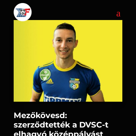
Mezőkövesd:
szerződtették a DVSC-t
elhagyó középpályást