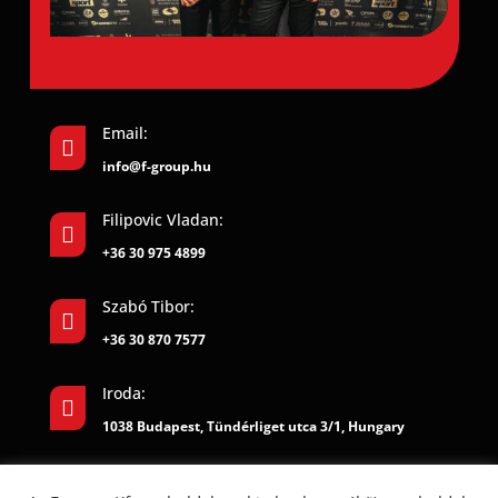
Email:

info@f-group.hu
Filipovic Vladan:

+36 30 975 4899
Szabó Tibor:

+36 30 870 7577
Iroda:

1038 Budapest, Tündérliget utca 3/1, Hungary