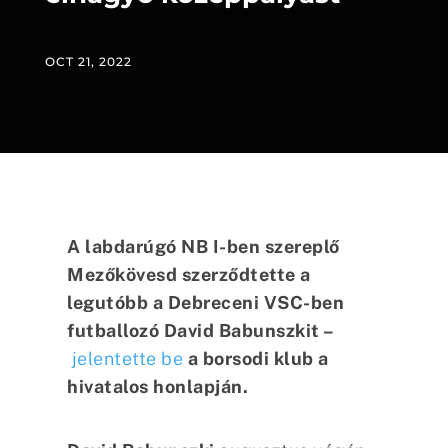
OCT 21, 2022
A labdarúgó NB I-ben szereplő
Mezőkövesd szerződtette a
legutóbb a Debreceni VSC-ben
futballozó David Babunszkit –
jelentette be
a borsodi klub a
hivatalos honlapján.