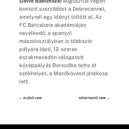
David Babunszki
augusztus végén
bontott szerződést a Debrecennel,
amelynél egy idényt töltött el. Az
FC Barcelona akadémiáján
nevelkedő, a spanyol
másodosztályban is többször
pályára lépő, 12-szeres
északmacedón válogatott
középpályás Borsodba tette át
székhelyét, a Mezőkövesd játékosa
lett.
←
ELŐZŐ CIKK
KÖVETKEZŐ CIKK
→