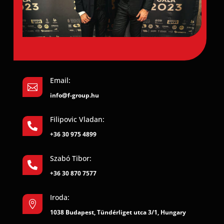
Email:

info@f-group.hu
Filipovic Vladan:

+36 30 975 4899
Szabó Tibor:

+36 30 870 7577
Iroda:

1038 Budapest, Tündérliget utca 3/1, Hungary