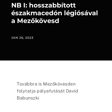
NB I: hosszabbított
északmacedón légiósával
a Mezőkövesd
JAN 26, 2023
Továbbra is Mezőkövesden
folytatja pályafutását David
Babunszki