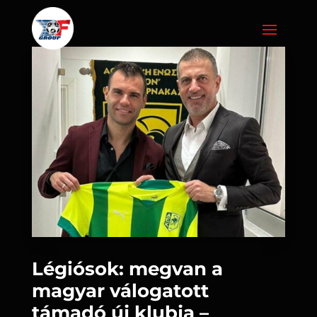
Légiósok: megvan a
magyar válogatott
támadó új klubja –