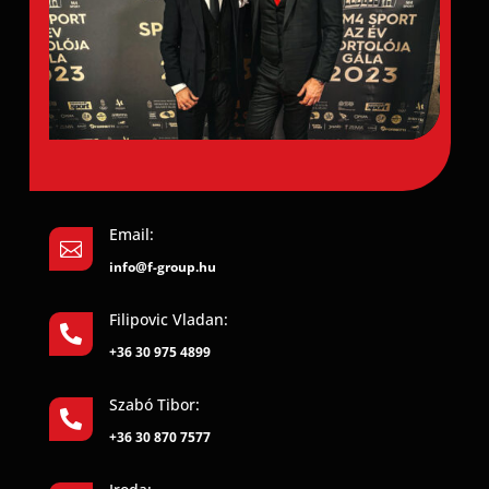
Email:

info@f-group.hu
Filipovic Vladan:

+36 30 975 4899
Szabó Tibor:

+36 30 870 7577