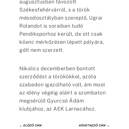
augusztusban távozott
Székesfehérvárról, s a török
másodosztályban szereplő, Ugrai
Rolandot is soraiban tudó
Pendiksporhoz került, de ott csak
kilenc mérkőzésen lépett pályára,
gólt nem szerzett.
Nikolics decemberben bontott
szerződést a törökökkel, azóta
szabadon igazolható volt, ám most
az idény végéig aláírt a szombaton
megsérülő Gyurcsó Ádám
klubjához, az AEK Larnacához.
←
ELŐZŐ CIKK
KÖVETKEZŐ CIKK
→