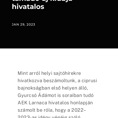
hivatalos
JAN 29, 2023
Mint arról helyi sajtóhírekre
hivatkozva beszámoltunk, a ciprusi
bajnokságban első helyen álló,
Gyurcsó Ádámot is soraiban tudó
AEK Larnaca hivatalos honlapján
számolt be róla, hogy a 2022–
2023-as idény végéig szóló