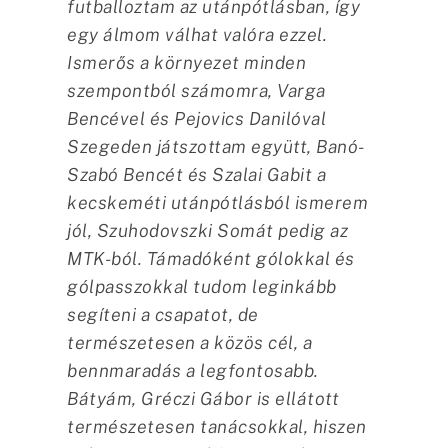
futballoztam az utánpótlásban, így
egy álmom válhat valóra ezzel.
Ismerős a környezet minden
szempontból számomra, Varga
Bencével és Pejovics Danilóval
Szegeden játszottam együtt, Banó-
Szabó Bencét és Szalai Gabit a
kecskeméti utánpótlásból ismerem
jól, Szuhodovszki Somát pedig az
MTK-ból. Támadóként gólokkal és
gólpasszokkal tudom leginkább
segíteni a csapatot, de
természetesen a közös cél, a
bennmaradás a legfontosabb.
Bátyám, Gréczi Gábor is ellátott
természetesen tanácsokkal, hiszen