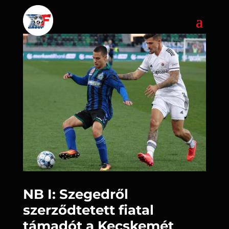
NB I: Szegedről
szerződtetett fiatal
támadót a Kecskemét