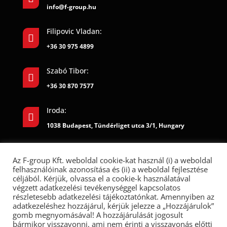
info@f-group.hu
Filipovic Vladan:

+36 30 975 4899
Szabó Tibor:

+36 30 870 7577
Iroda:

1038 Budapest, Tündérliget utca 3/1, Hungary
Az F-group Kft. weboldal cookie-kat használ (i) a weboldal
felhasználóinak azonosítása és (ii) a weboldal fejlesztése
céljából. Kérjük, olvassa el a cookie-k használatával
végzett adatkezelési tevékenységgel kapcsolatos
részletesebb adatkezelési tájékoztatónkat. Amennyiben az
adatkezeléshez hozzájárul, kérjük jelezze a „Hozzájárulok”
gomb megnyomásával! A hozzájárulását jogosult
bármikor visszavonni, ami nem érinti a visszavonás előtti