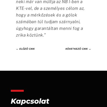
neki már van múltja az NB I-ben a
KTE-vel, de a személyes célom az,
hogy a mérkőzések és a gólok
számában túl tudjam szárnyalni,
úgyhogy garantáltan menni fog a
zrika köztünk.”
←
ELŐZŐ CIKK
KÖVETKEZŐ CIKK
→
Kapcsolat